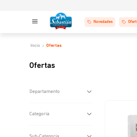
Novedades
Ofer
Ofertas
Ofertas
Departamento
Perros
(
15
)
Categoría
Gatos
(
4
)
Farmacia
(
9
)
Sub-Categoría