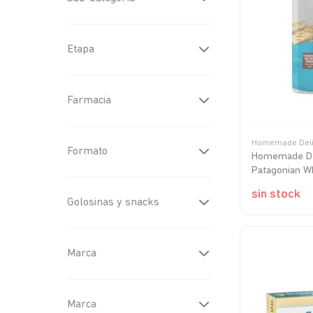
Alimentos Húmedos
(
8
)
Golosinas y Snacks
(
1
)
Pulguicidas
(
6
)
Etapa
Alimentos Secos
(
1
)
General
(
1
)
Adulto
(
9
)
Farmacia
Pipetas o pastillas
Homemade Deli
Formato
pulguicidas
(
6
)
Homemade Del
Dérmicos
(
3
)
Patagonian W
Comprimidos
(
6
)
sin stock
Golosinas y snacks
Golosinas
(
1
)
Marca
Homemade Delights
(
8
)
Marca