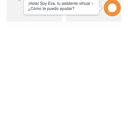
Aqua One
Aqua One
Termometro Vidrio Corto Aqua
Calefactor Aqua One 200W
One
$
3000
,
00
$
30
.
000
,
00
1
cuotas sin interés
1
cuotas sin interés
Se parte de la familia.
Suscribite para recibir todas nuestras
ofertas y novedades