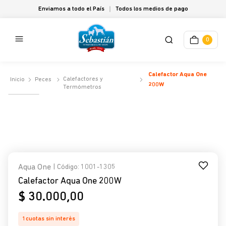
Enviamos a todo el País
Todos los medios de pago
0
Calefactor Aqua One
Calefactores y
Peces
200W
Termómetros
Aqua One
| Código
:
1001-1305
Calefactor Aqua One 200W
$
30
.
000
,
00
1
cuotas sin interés