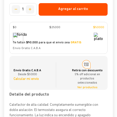
Agregar al carrito
$0
$
25000
$
50000
Te faltan
$
50.000
para que el envío sea
GRATIS
Envio Gratis C.A.B.A
Envío Gratis C.A.B.A
Retirá con descuento
Desde $50000
5% off adicional en
Calcular mi envío
productos
seleccionados
Ver productos
Detalle del producto
Calefactor de alta calidad. Completamente sumergible con
doble aislación. El termostato asegura el correcto
funcionamiento. La luz indica su encendido y apagado