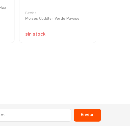
 Nap
Pawise
Pawise
Moises Cuddler Verde Pawise
Cama Cuadr
Cm
sin stock
sin stock
Enviar