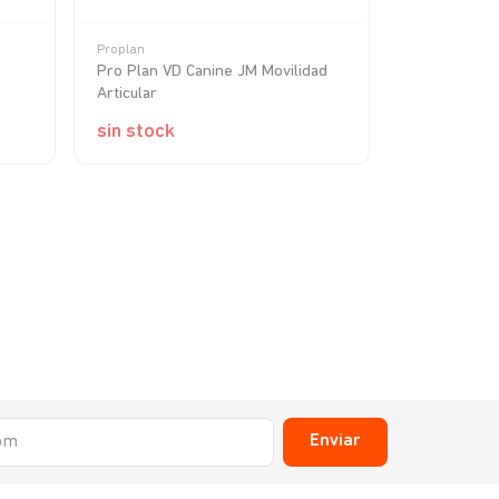
Proplan
Royal Canin
Pro Plan VD Canine JM Movilidad
Royal Canin
Articular
12 kg
sin stock
sin stock
Enviar