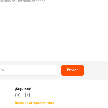
nónimos del término deseado
Enviar
¡Seguinos!
Botón de arrepentimiento