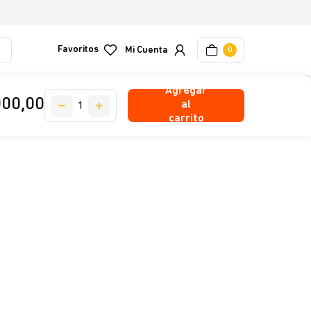
Favoritos
0
Agregar
000
,
00
al
carrito