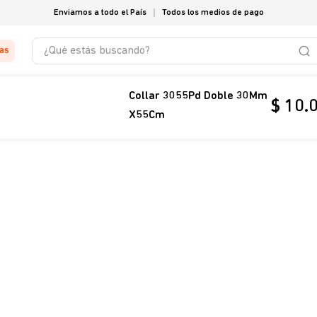
Enviamos a todo el País
Todos los medios de pago
¿Qué estás buscando?
tas
Collar 3055Pd Doble 30Mm
$
10
.
X55Cm