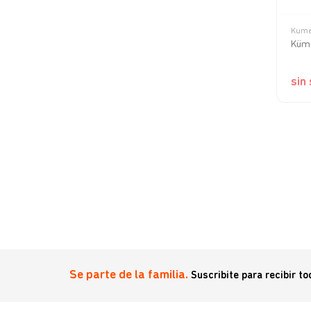
Kum
& Large BB
Küme
sin
Se parte de la familia.
Suscribite para recibir t