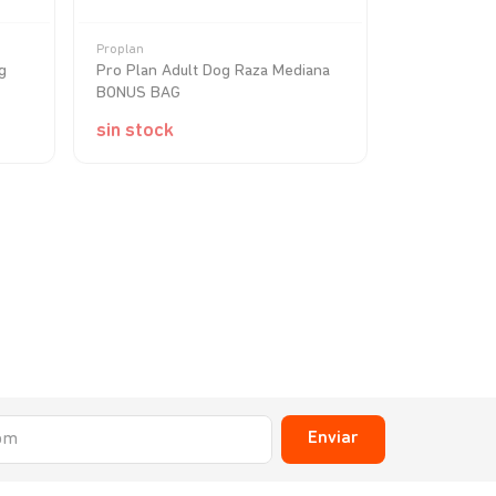
Proplan
Unik
g
Pro Plan Adult Dog Raza Mediana
Unik Perro 
BONUS BAG
Peso/Castra
sin stock
sin stock
Enviar