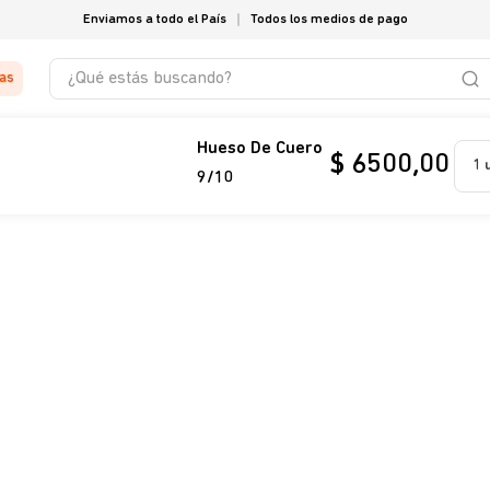
Enviamos a todo el País
Todos los medios de pago
¿Qué estás buscando?
tas
Hueso De Cuero
$
6500
,
00
1 
9/10