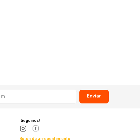
Excellent
Excellent P
Grandes 3 K
sin stock
Enviar
¡Seguinos!
Botón de arrepentimiento