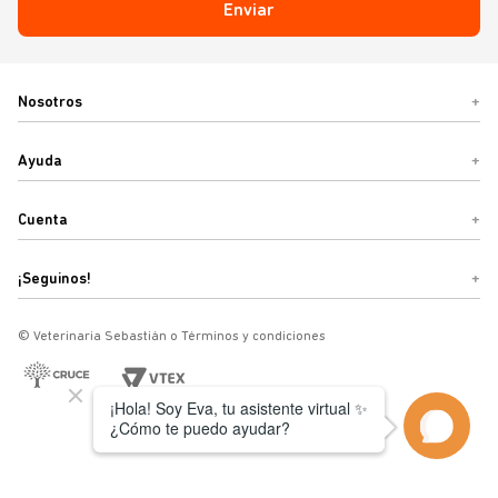
Se parte de la familia.
Suscribite para recibir todas nuestras
ofertas y novedades
Enviar
Nosotros
+