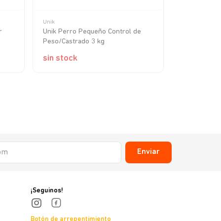
Unik
Old Prince
r
Unik Perro Pequeño Control de
Old Prince E
Peso/Castrado 3 kg
kg
sin stock
sin stock
Enviar
¡Seguinos!
Botón de arrepentimiento