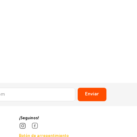
Royal Canin
Royal Canin
sin stock
Enviar
¡Seguinos!
Botón de arrepentimiento