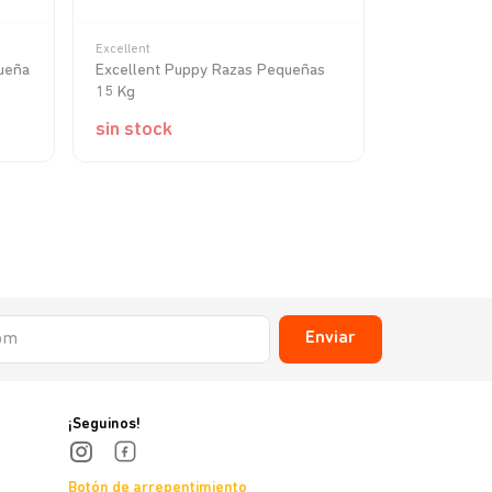
Excellent
Proplan
ueña
Excellent Puppy Razas Pequeñas
Pro Plan VD
15 Kg
Articular
sin stock
sin stock
Enviar
¡Seguinos!
Botón de arrepentimiento