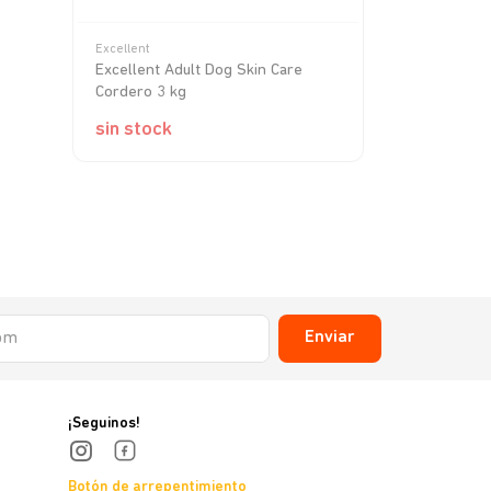
Excellent
Optimus
Excellent Adult Dog Skin Care
Optimus Per
Cordero 3 kg
sin stock
sin stock
Enviar
¡Seguinos!
Botón de arrepentimiento