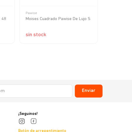
Pawise
Pawise
 48
Moises Cuadrado Pawise De Lujo S
Cama Cuadra
sin stock
sin stock
Enviar
¡Seguinos!
Botón de arrepentimiento