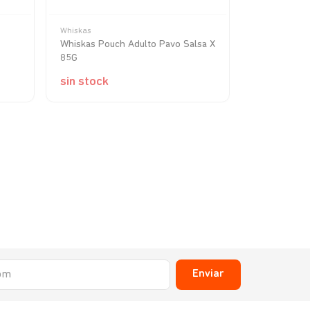
Whiskas
Royal Canin
Whiskas Pouch Adulto Pavo Salsa X
Royal Canin
85G
sin stock
sin stock
Enviar