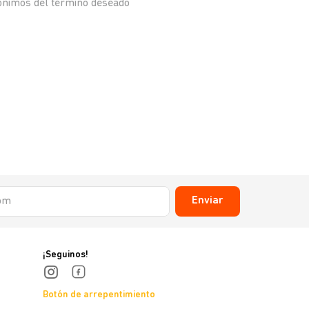
nónimos del término deseado
Enviar
¡Seguinos!
Botón de arrepentimiento