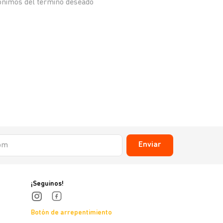
nónimos del término deseado
Enviar
¡Seguinos!
Botón de arrepentimiento