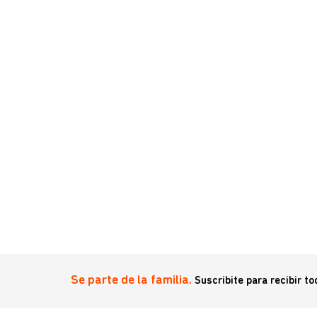
ricana
c Love
Se parte de la familia.
Suscribite para recibir t