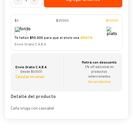
$0
$
25000
$
50000
Te faltan
$
50.000
para que el envío sea
GRATIS
Envio Gratis C.A.B.A
Retirá con descuento
Envío Gratis C.A.B.A
5% off adicional en
Desde $50000
productos
Calcular mi envío
seleccionados
Ver productos
Detalle del producto
Caña oruga con cascabel