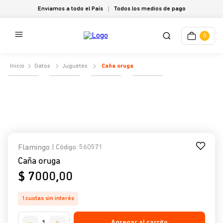
Enviamos a todo el País
Todos los medios de pago
0
Gatos
Juguetes
Caña oruga
Flamingo
| Código
:
560571
Caña oruga
$
7000
,
00
1
cuotas sin interés
Agregar al carrito