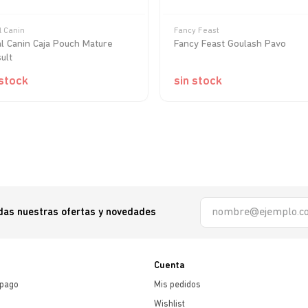
l Canin
Fancy Feast
l Canin Caja Pouch Mature
Fancy Feast Goulash Pavo
ult
 stock
sin stock
odas nuestras ofertas y novedades
Cuenta
 pago
Mis pedidos
Wishlist