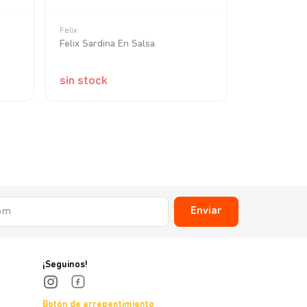
Felix
Homemade De
Felix Sardina En Salsa
Homemade De
Atlantic Sar
sin stock
sin stock
Enviar
¡Seguinos!
Botón de arrepentimiento