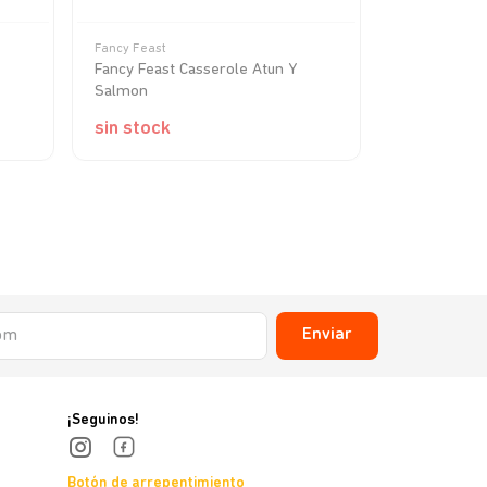
Fancy Feast
Royal Canin
Fancy Feast Casserole Atun Y
Royal Canin
Salmon
sin stock
sin stock
Enviar
¡Seguinos!
Botón de arrepentimiento