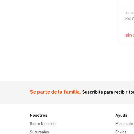
Agilit
to Adulto
Kai 
s
sin
Se parte de la familia.
Suscribite para recibir t
Nosotros
Ayuda
Sobre Nosotros
Medios de
Sucursales
Envíos