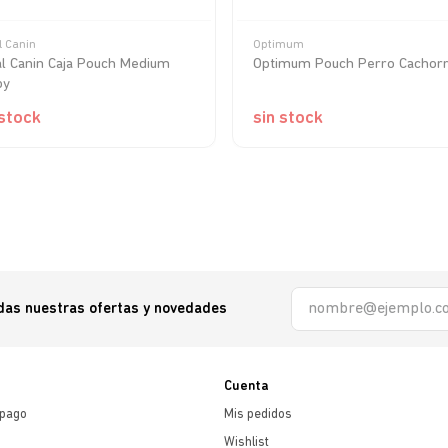
l Canin
Optimum
 Canin Caja Pouch Medium
Optimum Pouch Perro Cachor
py
 stock
sin stock
odas nuestras ofertas y novedades
Cuenta
 pago
Mis pedidos
Wishlist