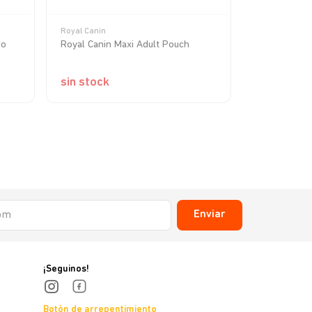
Royal Canin
Royal Canin
ro
Royal Canin Maxi Adult Pouch
Royal Canin
sin stock
sin stock
Enviar
¡Seguinos!
Botón de arrepentimiento