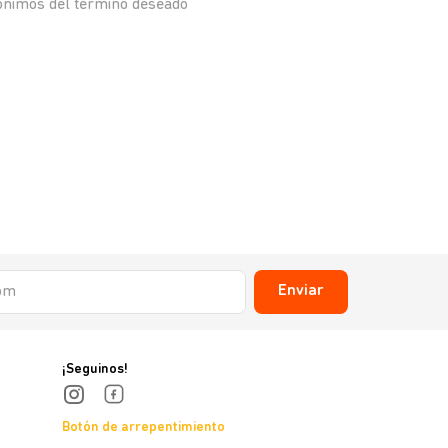
nónimos del término deseado
Enviar
¡Seguinos!
Botón de arrepentimiento