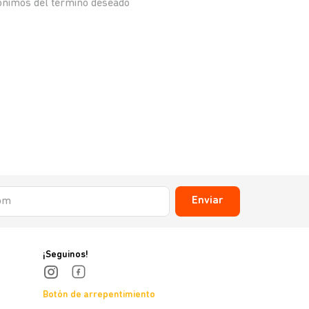
nónimos del término deseado
Enviar
¡Seguinos!
Botón de arrepentimiento