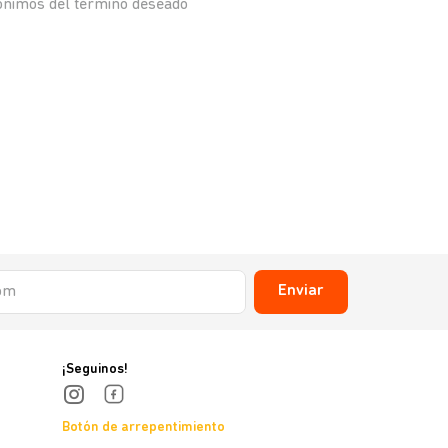
nónimos del término deseado
Enviar
¡Seguinos!
Botón de arrepentimiento