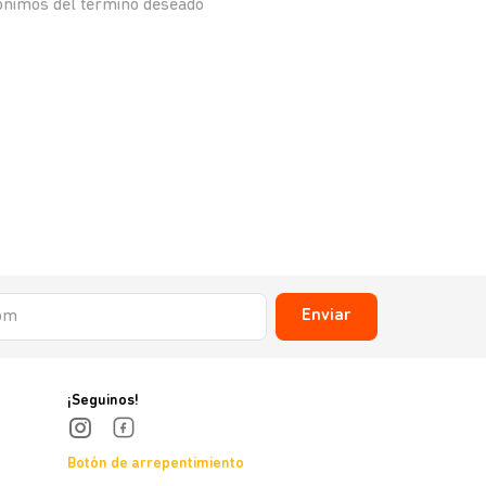
nónimos del término deseado
Enviar
¡Seguinos!
Botón de arrepentimiento