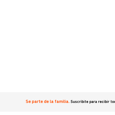
ch Gatos de 2,1 a 5 kg
Se parte de la familia.
Suscribite para recibir t