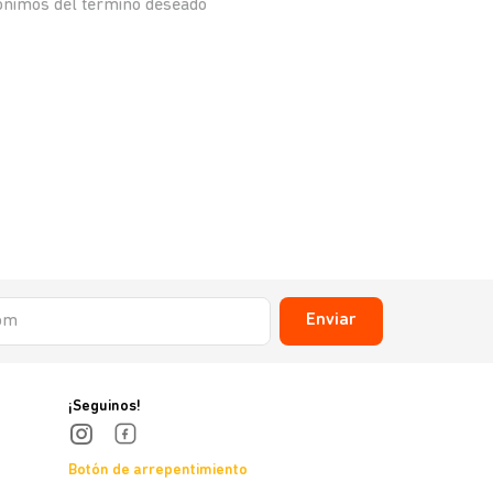
nónimos del término deseado
Enviar
¡Seguinos!
Botón de arrepentimiento