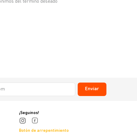
nónimos del término deseado
Enviar
¡Seguinos!
Botón de arrepentimiento