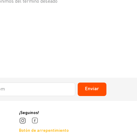
nónimos del término deseado
Enviar
¡Seguinos!
Botón de arrepentimiento