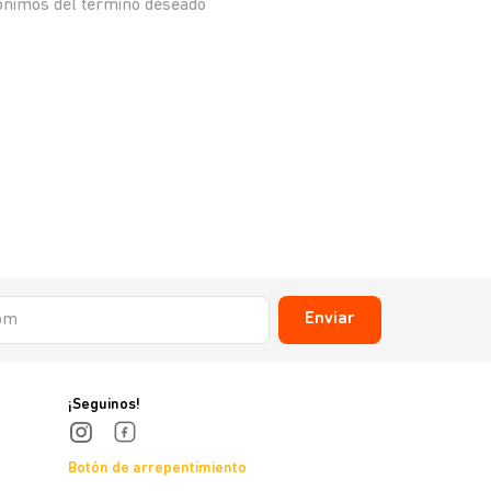
nónimos del término deseado
Enviar
¡Seguinos!
Botón de arrepentimiento