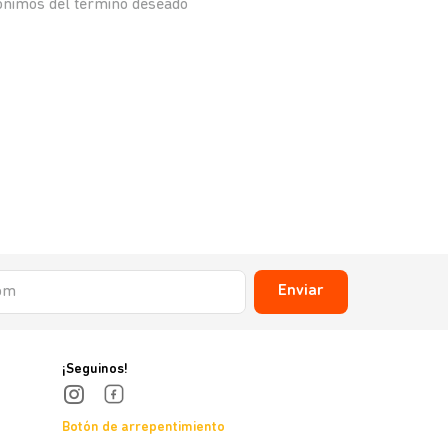
nónimos del término deseado
Enviar
¡Seguinos!
Botón de arrepentimiento