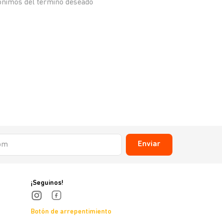
nónimos del término deseado
Enviar
¡Seguinos!
Botón de arrepentimiento