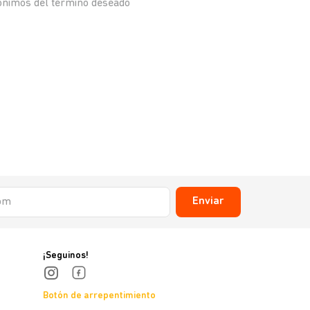
nónimos del término deseado
Enviar
¡Seguinos!
Botón de arrepentimiento