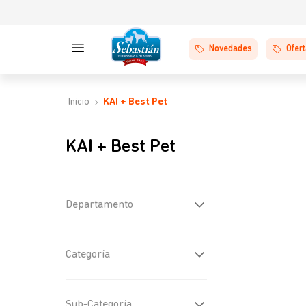
Novedades
Ofer
KAI + Best Pet
KAI + Best Pet
Departamento
Gatos
(
5
)
Categoría
Alimentos Húmedos
(
4
)
Sub-Categoría