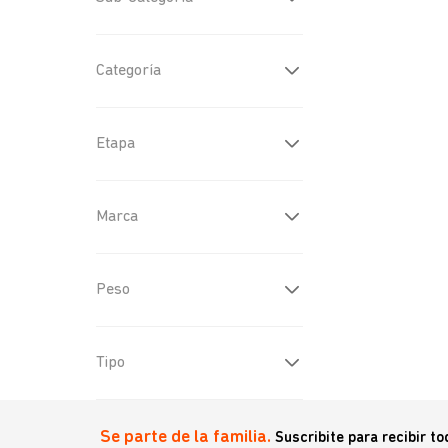
Bandejas Sanitarias y
Material Sanitario
(
1
)
Material Sanitario
(
1
)
Categoría
Madera
(
1
)
Etapa
Adulto
(
3
)
Marca
Agility
(
4
)
Peso
Best Pet
(
1
)
340gr
(
2
)
Tipo
General
(
3
)
Se parte de la familia.
Suscribite para recibir t