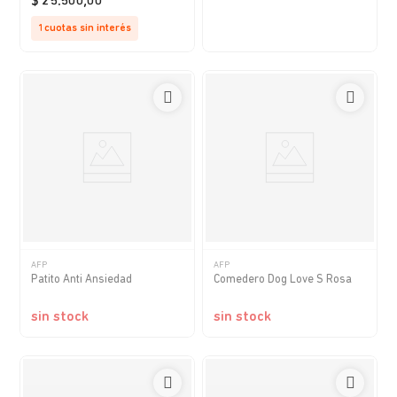
$
25
.
500
,
00
1
cuotas sin interés
AFP
AFP
Patito Anti Ansiedad
Comedero Dog Love S Rosa
sin stock
sin stock