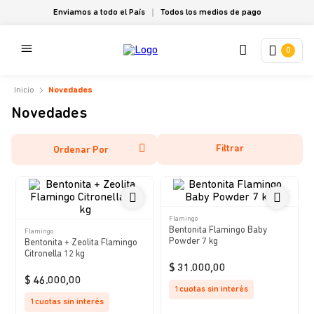
Enviamos a todo el País
Todos los medios de pago
0
Novedades
Novedades
Filtrar
Ordenar Por
Flamingo
Bentonita Flamingo Baby
Flamingo
Powder 7 kg
Bentonita + Zeolita Flamingo
Citronella 12 kg
$
31
.
000
,
00
$
46
.
000
,
00
1
cuotas sin interés
1
cuotas sin interés