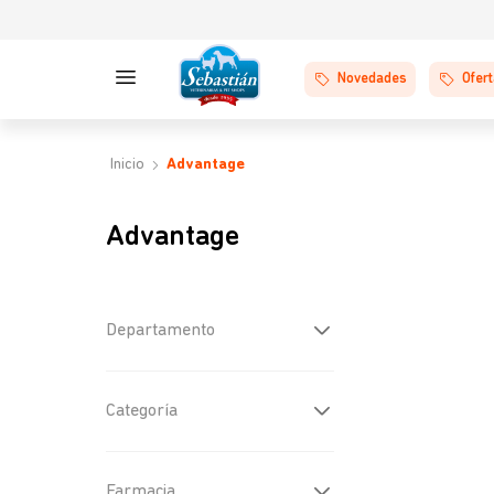
Novedades
Ofer
Advantage
Advantage
Departamento
Gatos
(
2
)
Categoría
Farmacia
(
2
)
Farmacia