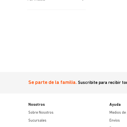
Pipetas o pastillas
pulguicidas
(
2
)
Se parte de la familia.
Suscribite para recibir t
Nosotros
Ayuda
Sobre Nosotros
Medios de
Sucursales
Envíos