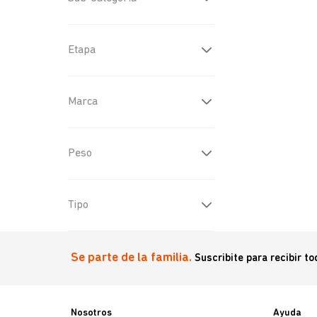
Alimentos Húmedos
(
3
)
General
(
3
)
Etapa
Adulto
(
2
)
Marca
Agility
(
1
)
Peso
3 kg
(
1
)
Tipo
15 kg
(
1
)
10 kg
(
1
)
General
(
2
)
Se parte de la familia.
Suscribite para recibir t
340gr
(
3
)
Nosotros
Ayuda