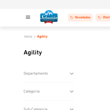
Novedades
Ofer
Agility
Agility
Departamento
Gatos
(
4
)
Categoría
Perros
(
2
)
Alimentos Secos
(
3
)
Sub-Categoría