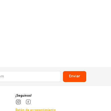
Holliday Scott
Endectocida
sin stock
Enviar
¡Seguinos!
Botón de arrepentimiento