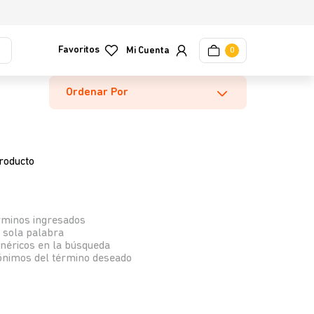
Favoritos
0
Ordenar Por
roducto
rminos ingresados
a sola palabra
enéricos en la búsqueda
nónimos del término deseado