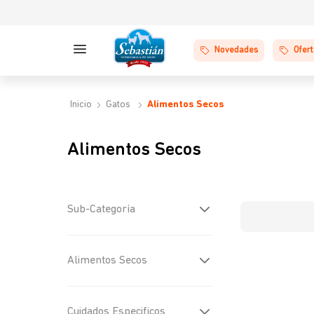
Novedades
Ofer
Gatos
Alimentos Secos
Alimentos Secos
Sub-Categoría
General
(
111
)
Alimentos Secos
Medicados
(
13
)
Royal Canin
(
34
)
Cuidados Especificos