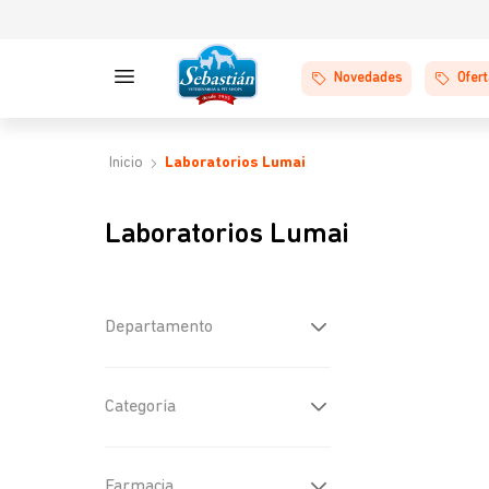
Novedades
Ofer
Laboratorios Lumai
Laboratorios Lumai
Departamento
Perros
(
1
)
Categoría
Farmacia
(
1
)
Farmacia