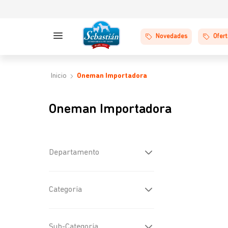
Novedades
Ofer
Oneman Importadora
Oneman Importadora
Departamento
Perros
(
3
)
Categoría
Cuidados y Belleza
(
2
)
Sub-Categoría