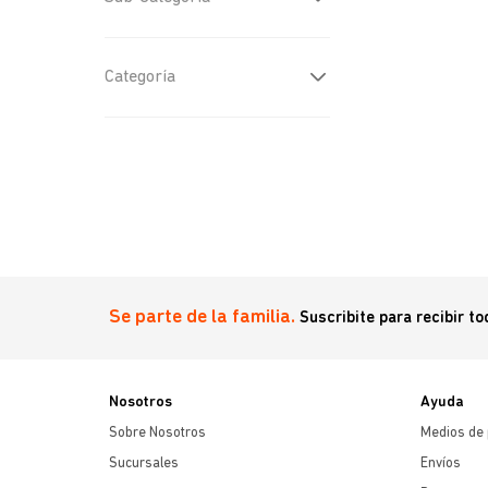
Accesorios
(
1
)
Pads y Pastos de
Categoría
entrenamiento
(
2
)
Pads de entrenamiento
(
2
)
Se parte de la familia.
Suscribite para recibir t
Nosotros
Ayuda
Sobre Nosotros
Medios de
Sucursales
Envíos