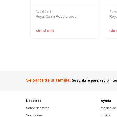
Royal Canin
Roya
lto Carne
Royal Canin Poodle pouch
Roya
sin stock
sin
Se parte de la familia.
Suscribite para recibir t
Nosotros
Ayuda
Sobre Nosotros
Medios de
Sucursales
Envíos