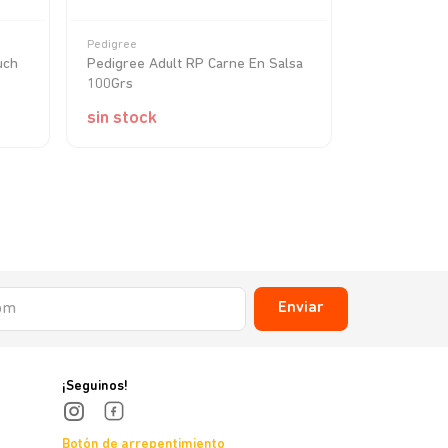
Pedigree
Pedigree
uch
Pedigree Adult RP Carne En Salsa
Pedigree Ad
100Grs
100Grs
sin stock
sin stock
Enviar
¡Seguinos!
Botón de arrepentimiento