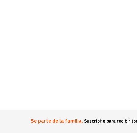
l 3 Kg
Se parte de la familia.
Suscribite para recibir t