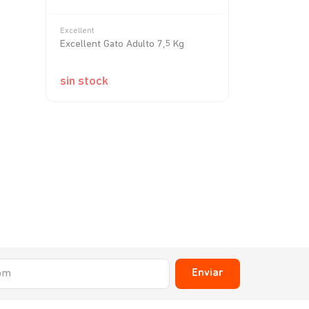
Excellent
Proplan
Excellent Gato Adulto 7,5 Kg
Pro Plan Adu
sin stock
sin stock
Enviar