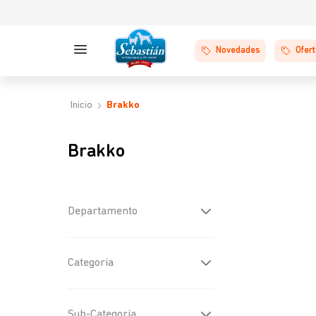
Novedades
Ofer
Brakko
Brakko
Departamento
Perros
(
2
)
Categoría
Golosinas y Snacks
(
2
)
Sub-Categoría