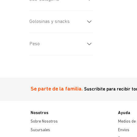
Huesos de Cuero
(
1
)
Golosinas y snacks
Huesos
(
2
)
Peso
1 uni.
(
2
)
Se parte de la familia.
Suscribite para recibir t
Nosotros
Ayuda
Sobre Nosotros
Medios de
Sucursales
Envíos