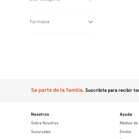
Otros
(
3
)
Farmacia
Antiartrosicos
(
2
)
Antiparasitarios internos
(
4
)
Antiartrósicos
(
3
)
Otros
(
1
)
Se parte de la familia.
Suscribite para recibir t
Nosotros
Ayuda
Sobre Nosotros
Medios de
Sucursales
Envíos