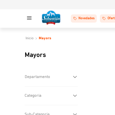
Novedades
Ofer
Mayors
Mayors
Departamento
Perros
(
8
)
Categoría
Gatos
(
2
)
Farmacia
(
10
)
Sub-Categoría