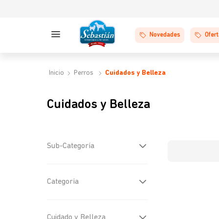
Novedades
Ofer
Perros
Cuidados y Belleza
Cuidados y Belleza
Sub-Categoría
Pads y Pastos de
Categoría
entrenamiento
(
12
)
Alicates y Cardinas
(
9
)
Shampoo
(
3
)
Cuidado y Belleza