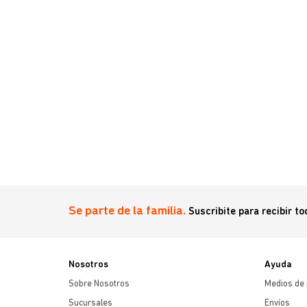
l 1,5 kg
Se parte de la familia.
Suscribite para recibir t
Nosotros
Ayuda
Sobre Nosotros
Medios de
Sucursales
Envíos